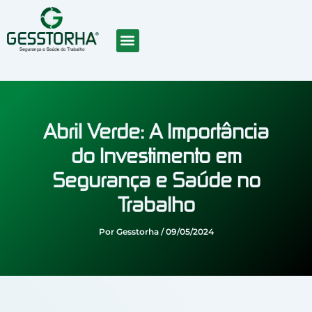
Ir
para
o
conteúdo
SOBRE NÓS
CURSOS EAD
TRABALHE CONOSCO
Abril Verde: A Importância
do Investimento em
Segurança e Saúde no
Trabalho
Por
Gesstorha
/
09/05/2024