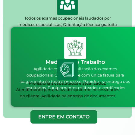
Todos os exames ocupacionais laudados por
médicos especialistas;
Orientação técnica gratuita
quando necessário
Medicina do Trabalho
Agilidade com a centralização dos exames
ocupacionais;
Comodidade com única fatura para
pagamento de todo o processo;
Rapidez na entrega dos
Profissionais capacitados e atualizados;
resultados;
Equipamentos calibrados e certificados
Atendimento personalizado conforme necessidades
do cliente;
Agilidade na entrega de documentos
ENTRE EM CONTATO