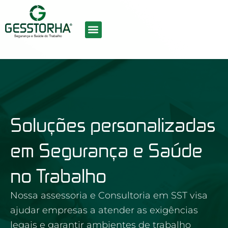
Ir
para
o
conteúdo
SOBRE NÓS
CURSOS EAD
TRABALHE CONOSCO
Soluções personalizadas
em Segurança e Saúde
no Trabalho
Nossa assessoria e Consultoria em SST visa
ajudar empresas a atender as exigências
legais e garantir ambientes de trabalho