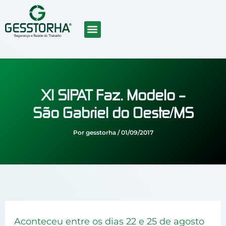
Ir
para
o
conteúdo
SOBRE NÓS
CURSOS EAD
TRABALHE CONOSCO
XI SIPAT Faz. Modelo –
São Gabriel do Oeste/MS
Por
gesstorha
/
01/09/2017
Aconteceu entre os dias 22 e 25 de agosto