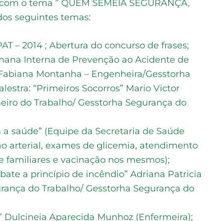
s, com o tema ” QUEM SEMEIA SEGURANÇA,
os seguintes temas:
AT – 2014 ; Abertura do concurso de frases;
ana Interna de Prevenção ao Acidente de
 (Fabiana Montanha – Engenheira/Gesstorha
lestra: “Primeiros Socorros” Mario Victor
iro do Trabalho/ Gesstorha Segurança do
 a saúde” (Equipe da Secretaria de Saúde
ão arterial, exames de glicemia, atendimento
e familiares e vacinação nos mesmos);
bate a princípio de incêndio” Adriana Patricia
urança do Trabalho/ Gesstorha Segurança do
S” Dulcineia Aparecida Munhoz (Enfermeira);