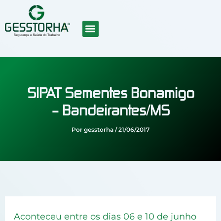
Ir
para
o
conteúdo
SOBRE NÓS
CURSOS EAD
TRABALHE CONOSCO
SIPAT Sementes Bonamigo
– Bandeirantes/MS
Por
gesstorha
/
21/06/2017
Aconteceu entre os dias 06 e 10 de junho