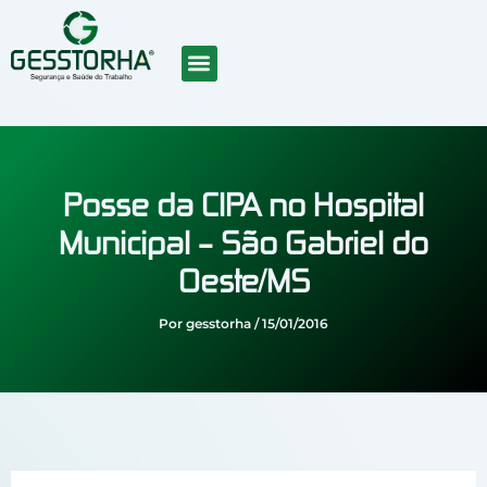
Ir
para
o
conteúdo
SOBRE NÓS
CURSOS EAD
TRABALHE CONOSCO
Posse da CIPA no Hospital
Municipal – São Gabriel do
Oeste/MS
Por
gesstorha
/
15/01/2016