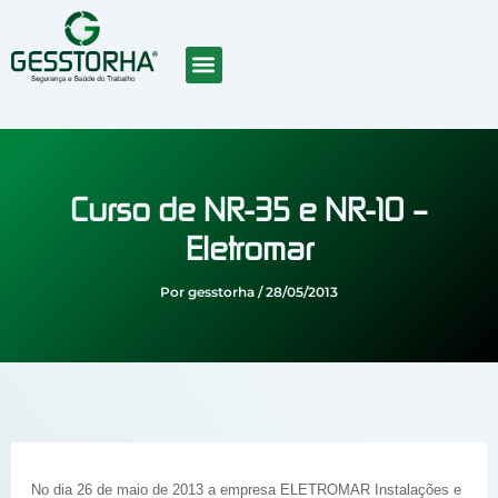
Ir
para
o
conteúdo
SOBRE NÓS
CURSOS EAD
TRABALHE CONOSCO
Curso de NR-35 e NR-10 –
Eletromar
Por
gesstorha
/
28/05/2013
No dia 26 de maio de 2013 a empresa ELETROMAR Instalações e