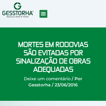
Ir
para
o
conteúdo
SOBRE NÓS
CURSOS EAD
TRABALHE CONOSCO
MORTES EM RODOVIAS
SÃO EVITADAS POR
SINALIZAÇÃO DE OBRAS
ADEQUADAS
Deixe um comentário
/ Por
Gesstorha
/
23/06/2016